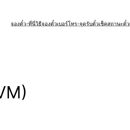
จองตั๋ว-ที่นี่
วิธีจองตั๋ว
เบอร์โทร-จุดรับตั๋ว
เช็คสถานะตั๋ว
(VM)