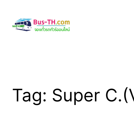
Skip
to
content
Tag:
Super C.