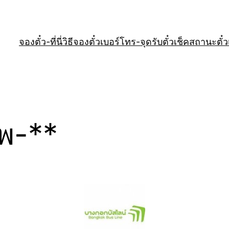
จองตั๋ว-ที่นี่
วิธีจองตั๋ว
เบอร์โทร-จุดรับตั๋ว
เช็คสถานะตั๋ว
ทพ-**