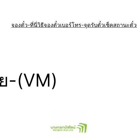
จองตั๋ว-ที่นี่
วิธีจองตั๋ว
เบอร์โทร-จุดรับตั๋ว
เช็คสถานะตั๋ว
าย-(VM)